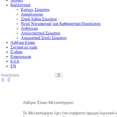
Αρχικη
Καλλυντικά
Κρέμες Σώματος
Αφρόλουτρα
Ξηρά Λάδια Σώματος
Νερό Ντεμακιγιαζ και Καθαριστικά Προσώπου
Ανθόνερα
Απολεπιστικά Σώματος
Αρωματικά Σπρέι Σώματος
Αιθέρια Ελαια
Σχετικά με εμάς
E-shop
Επικοινωνια
ΕΛΛ
EN
Αιθέριο Έλαιο Μελισσόχορτο
Το Μελισσόχορτο έχει ένα ευχάριστο άρωμα λεμονιού κα