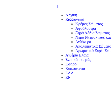
Αρχικη
Καλλυντικά
Κρέμες Σώματος
Αφρόλουτρα
Ξηρά Λάδια Σώματος
Νερό Ντεμακιγιαζ κα
Ανθόνερα
Απολεπιστικά Σώματο
Αρωματικά Σπρέι Σώ
Αιθέρια Ελαια
Σχετικά με εμάς
E-shop
Επικοινωνια
ΕΛΛ
EN