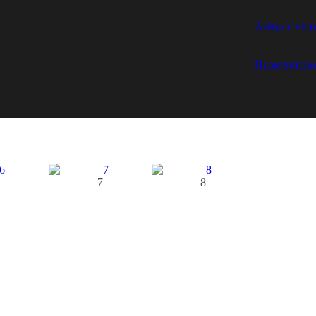
Αιθέριο Έλαι
Περισσότερα
7
8