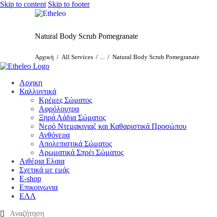
Skip to content
Skip to footer
Natural Body Scrub Pomegranate
Αρχική
All Services
...
Natural Body Scrub Pomegranate
Αρχικη
Καλλυντικά
Κρέμες Σώματος
Αφρόλουτρα
Ξηρά Λάδια Σώματος
Νερό Ντεμακιγιαζ και Καθαριστικά Προσώπου
Ανθόνερα
Απολεπιστικά Σώματος
Αρωματικά Σπρέι Σώματος
Αιθέρια Ελαια
Σχετικά με εμάς
E-shop
Επικοινωνια
ΕΛΛ