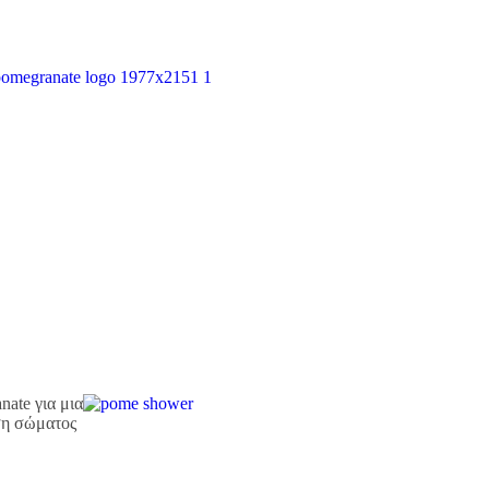
ate για μια
ση σώματος