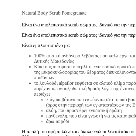
Natural Body Scrub Pomegranate
Είναι ένα απολεπιστικό scrub σώματος ιδανικό για την περ
Είναι ένα απολεπιστικό scrub σώματος ιδανικό για την περ
Είναι εμπλουτισμένο με:
100% φυσικό ανθόνερο λεβάντας που καλλιεργείται
Δυτικής Μακεδονίας
Κόκκους από φυσικό περλίτη, ένα φυσικό ορυκτό π
της μικροκυκλοφορίας του δέρματος διευκολύνοντα
προϊόντων.
το λουλούδι alpaflor εκφύεται σε αλπικό κλίμα παρό
παρέχοντας αντιοξειδωτική δράση λόγω της έντονη
περιέχει
7 άγρια βότανα που εκφύονται στο τοπικό βουν
(όρος στην περιοχή των εγκαταστάσεων της Et
αλόη, που προσφέρει ενυδατική δράση
πανθενόλη, που είναι γνωστή για τις καταπραϋν
άρωμα ρόδι
Η απαλή του υφή απλώνεται εύκολα ενώ οι λεπτοί κόκκοι